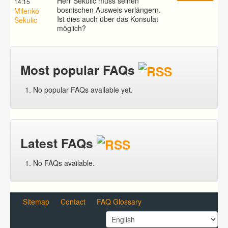
Herr Sekulic muss seinen
14:15
bosnischen Ausweis verlängern.
Milenko
Ist dies auch über das Konsulat
Sekulic
möglich?
Most popular FAQs
No popular FAQs available yet.
Latest FAQs
No FAQs available.
Sitemap
Contact
FAQ Glossary