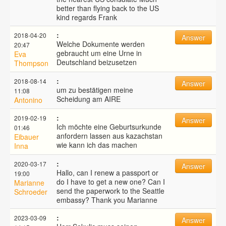
better than flying back to the US
kind regards Frank
:
2018-04-20
Answer
Welche Dokumente werden
20:47
gebraucht um eine Urne in
Eva
Deutschland beizusetzen
Thompson
:
2018-08-14
Answer
um zu bestätigen meine
11:08
Scheidung am AIRE
Antonino
:
2019-02-19
Answer
Ich möchte eine Geburtsurkunde
01:46
anfordern lassen aus kazachstan
Eibauer
wie kann ich das machen
Inna
:
2020-03-17
Answer
Hallo, can I renew a passport or
19:00
do I have to get a new one? Can I
Marianne
send the paperwork to the Seattle
Schroeder
embassy? Thank you Marianne
:
2023-03-09
Answer