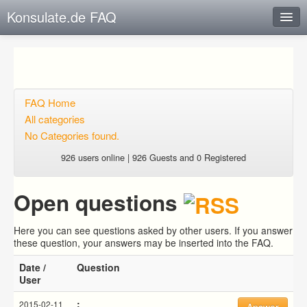
Konsulate.de FAQ
Instant Response
Add new FAQ
Add question
FAQ Home
All categories
Open questions
No Categories found.
Sign up
926 users online | 926 Guests and 0 Registered
Login
Open questions
Here you can see questions asked by other users. If you answer
these question, your answers may be inserted into the FAQ.
Date /
Question
User
:
2015-02-11
Answer