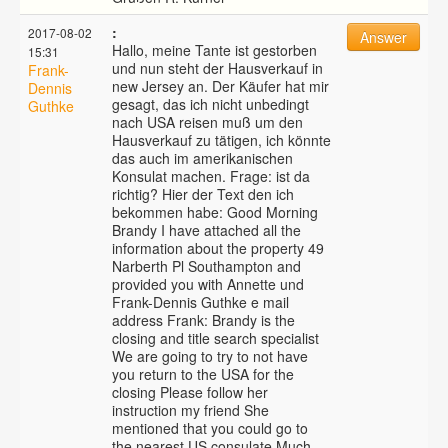
:
2017-08-02
Answer
Hallo, meine Tante ist gestorben
15:31
und nun steht der Hausverkauf in
Frank-
new Jersey an. Der Käufer hat mir
Dennis
gesagt, das ich nicht unbedingt
Guthke
nach USA reisen muß um den
Hausverkauf zu tätigen, ich könnte
das auch im amerikanischen
Konsulat machen. Frage: ist da
richtig? Hier der Text den ich
bekommen habe: Good Morning
Brandy I have attached all the
information about the property 49
Narberth Pl Southampton and
provided you with Annette und
Frank-Dennis Guthke e mail
address Frank: Brandy is the
closing and title search specialist
We are going to try to not have
you return to the USA for the
closing Please follow her
instruction my friend She
mentioned that you could go to
the nearest US consulate Much