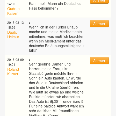
Kann mein Mann ein Deutsches
14:30
Pass bekommen?
Gudrun
Kaiser
:
2015-03-13
Answer
Wenn ich in der Türkei Urlaub
15:29
mache und meine Medikamente
Daub,
mitnehme, was muß ich beachten,
Helmut
wenn ein Medikament unter das
deutsche Betäubungsmittelgesetz
fällt?
:
2016-08-09
Answer
Sehr geehrte Damen und
19:01
Herren,meine Frau, ukr.
Roland
Staatsbürgerin möchte ihrem
Kürner
Sohn ein Auto kaufen. Er würde
das Auto in Deutschland abholen
und in die Ukraine überführen.
Wie läuft so etwas ab und welche
Punkte müssten wir abarbeiten.
Das Auto ist Bj.2011 unde Euro 5.
Für eine baldige Antwort wäre ich
sehr dankbar. Mit freundlichen
Grüßen R. Kürner