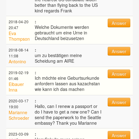
better than flying back to the US
kind regards Frank
:
2018-04-20
Answer
Welche Dokumente werden
20:47
gebraucht um eine Urne in
Eva
Deutschland beizusetzen
Thompson
:
2018-08-14
Answer
um zu bestätigen meine
11:08
Scheidung am AIRE
Antonino
:
2019-02-19
Answer
Ich möchte eine Geburtsurkunde
01:46
anfordern lassen aus kazachstan
Eibauer
wie kann ich das machen
Inna
:
2020-03-17
Answer
Hallo, can I renew a passport or
19:00
do I have to get a new one? Can I
Marianne
send the paperwork to the Seattle
Schroeder
embassy? Thank you Marianne
:
2023-03-09
Answer