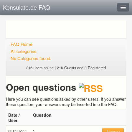
Konsulate.de FAQ
Instant Response
Add new FAQ
Add question
FAQ Home
All categories
Open questions
No Categories found.
Sign up
216 users online | 216 Guests and 0 Registered
Login
Open questions
Here you can see questions asked by other users. If you answer
these question, your answers may be inserted into the FAQ.
Date /
Question
User
:
2015-02-11
Answer