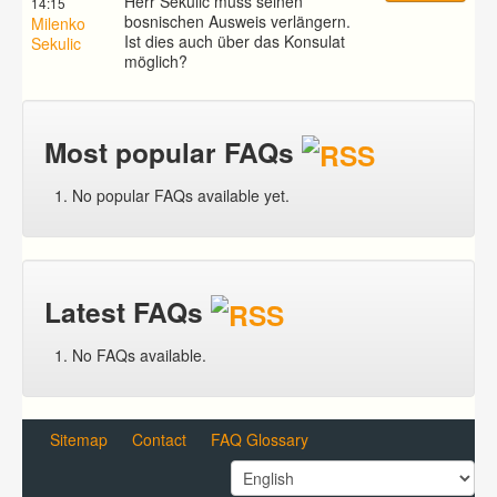
Herr Sekulic muss seinen
14:15
bosnischen Ausweis verlängern.
Milenko
Ist dies auch über das Konsulat
Sekulic
möglich?
Most popular FAQs
No popular FAQs available yet.
Latest FAQs
No FAQs available.
Sitemap
Contact
FAQ Glossary