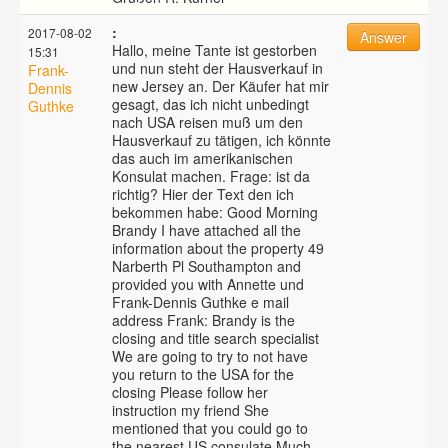
:
2017-08-02
Answer
Hallo, meine Tante ist gestorben
15:31
und nun steht der Hausverkauf in
Frank-
new Jersey an. Der Käufer hat mir
Dennis
gesagt, das ich nicht unbedingt
Guthke
nach USA reisen muß um den
Hausverkauf zu tätigen, ich könnte
das auch im amerikanischen
Konsulat machen. Frage: ist da
richtig? Hier der Text den ich
bekommen habe: Good Morning
Brandy I have attached all the
information about the property 49
Narberth Pl Southampton and
provided you with Annette und
Frank-Dennis Guthke e mail
address Frank: Brandy is the
closing and title search specialist
We are going to try to not have
you return to the USA for the
closing Please follow her
instruction my friend She
mentioned that you could go to
the nearest US consulate Much