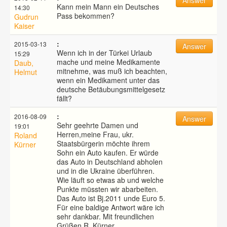
Kann mein Mann ein Deutsches
14:30
Pass bekommen?
Gudrun
Kaiser
:
2015-03-13
Answer
Wenn ich in der Türkei Urlaub
15:29
mache und meine Medikamente
Daub,
mitnehme, was muß ich beachten,
Helmut
wenn ein Medikament unter das
deutsche Betäubungsmittelgesetz
fällt?
:
2016-08-09
Answer
Sehr geehrte Damen und
19:01
Herren,meine Frau, ukr.
Roland
Staatsbürgerin möchte ihrem
Kürner
Sohn ein Auto kaufen. Er würde
das Auto in Deutschland abholen
und in die Ukraine überführen.
Wie läuft so etwas ab und welche
Punkte müssten wir abarbeiten.
Das Auto ist Bj.2011 unde Euro 5.
Für eine baldige Antwort wäre ich
sehr dankbar. Mit freundlichen
Grüßen R. Kürner