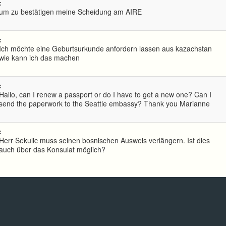
:
um zu bestätigen meine Scheidung am AIRE
:
Ich möchte eine Geburtsurkunde anfordern lassen aus kazachstan
wie kann ich das machen
:
Hallo, can I renew a passport or do I have to get a new one? Can I
send the paperwork to the Seattle embassy? Thank you Marianne
:
Herr Sekulic muss seinen bosnischen Ausweis verlängern. Ist dies
auch über das Konsulat möglich?