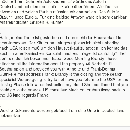
möchte ihrem Sohn ein Auto kaufen. Er würde das Auto in
Deutschland abholen und in die Ukraine überführen. Wie läuft so
etwas ab und welche Punkte müssten wir abarbeiten. Das Auto ist
Bj.2011 unde Euro 5. Für eine baldige Antwort wäre ich sehr dankbar.
Mit freundlichen Grüßen R. Kürner
:
Hallo, meine Tante ist gestorben und nun steht der Hausverkauf in
new Jersey an. Der Käufer hat mir gesagt, das ich nicht unbedingt
nach USA reisen muß um den Hausverkauf zu tätigen, ich könnte das
auch im amerikanischen Konsulat machen. Frage: ist da richtig? Hier
der Text den ich bekommen habe: Good Morning Brandy I have
attached all the information about the property 49 Narberth Pl
Southampton and provided you with Annette und Frank-Dennis
Guthke e mail address Frank: Brandy is the closing and title search
specialist We are going to try to not have you return to the USA for the
closing Please follow her instruction my friend She mentioned that you
could go to the nearest US consulate Much better than flying back to
the US kind regards Frank
:
Welche Dokumente werden gebraucht um eine Urne in Deutschland
beizusetzen