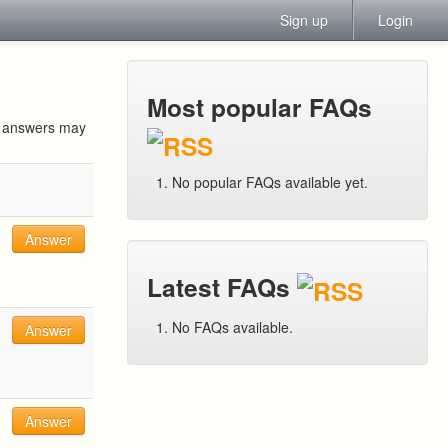
Sign up
Login
Most popular FAQs
ur answers may
No popular FAQs available yet.
Answer
Latest FAQs
No FAQs available.
Answer
Answer