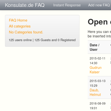
Konsulate.de FAQ
Instant Response
Add new FAQ
Open 
FAQ Home
All categories
Here you can s
No Categories found.
be inserted in
125 users online | 125 Guests and 0 Registered
Date /
User
2015-02-11
14:30
Gudrun
Kaiser
2015-03-13
15:29
Daub,
Helmut
2016-08-09
19:01