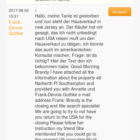
:
2017-08-02
Answer
Hallo, meine Tante ist gestorben
15:31
und nun steht der Hausverkauf in
Frank-
new Jersey an. Der Käufer hat mir
Dennis
gesagt, das ich nicht unbedingt
Guthke
nach USA reisen muß um den
Hausverkauf zu tätigen, ich könnte
das auch im amerikanischen
Konsulat machen. Frage: ist da
richtig? Hier der Text den ich
bekommen habe: Good Morning
Brandy I have attached all the
information about the property 49
Narberth Pl Southampton and
provided you with Annette und
Frank-Dennis Guthke e mail
address Frank: Brandy is the
closing and title search specialist
We are going to try to not have
you return to the USA for the
closing Please follow her
instruction my friend She
mentioned that you could go to
the nearest US consulate Much