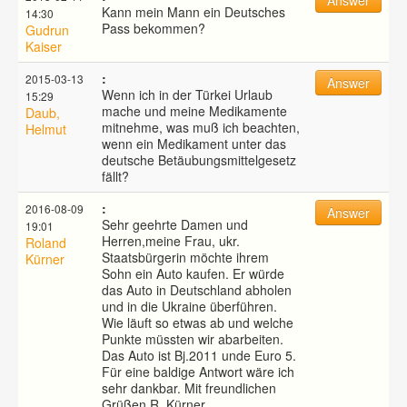
Kann mein Mann ein Deutsches
14:30
Pass bekommen?
Gudrun
Kaiser
:
2015-03-13
Answer
Wenn ich in der Türkei Urlaub
15:29
mache und meine Medikamente
Daub,
mitnehme, was muß ich beachten,
Helmut
wenn ein Medikament unter das
deutsche Betäubungsmittelgesetz
fällt?
:
2016-08-09
Answer
Sehr geehrte Damen und
19:01
Herren,meine Frau, ukr.
Roland
Staatsbürgerin möchte ihrem
Kürner
Sohn ein Auto kaufen. Er würde
das Auto in Deutschland abholen
und in die Ukraine überführen.
Wie läuft so etwas ab und welche
Punkte müssten wir abarbeiten.
Das Auto ist Bj.2011 unde Euro 5.
Für eine baldige Antwort wäre ich
sehr dankbar. Mit freundlichen
Grüßen R. Kürner