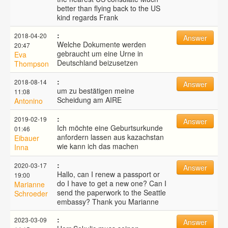
better than flying back to the US
kind regards Frank
:
2018-04-20
Answer
Welche Dokumente werden
20:47
gebraucht um eine Urne in
Eva
Deutschland beizusetzen
Thompson
:
2018-08-14
Answer
um zu bestätigen meine
11:08
Scheidung am AIRE
Antonino
:
2019-02-19
Answer
Ich möchte eine Geburtsurkunde
01:46
anfordern lassen aus kazachstan
Eibauer
wie kann ich das machen
Inna
:
2020-03-17
Answer
Hallo, can I renew a passport or
19:00
do I have to get a new one? Can I
Marianne
send the paperwork to the Seattle
Schroeder
embassy? Thank you Marianne
:
2023-03-09
Answer