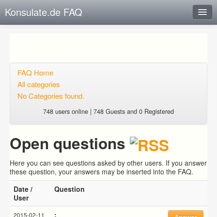
Konsulate.de FAQ
Instant Response
Add new FAQ
Add question
FAQ Home
All categories
Open questions
No Categories found.
Sign up
748 users online | 748 Guests and 0 Registered
Login
Open questions
Here you can see questions asked by other users. If you answer
these question, your answers may be inserted into the FAQ.
Date /
Question
User
:
2015-02-11
Answer