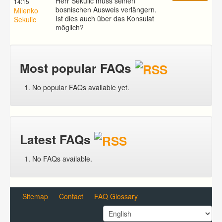
Herr Sekulic muss seinen
14:15
bosnischen Ausweis verlängern.
Milenko
Ist dies auch über das Konsulat
Sekulic
möglich?
Most popular FAQs
No popular FAQs available yet.
Latest FAQs
No FAQs available.
Sitemap
Contact
FAQ Glossary