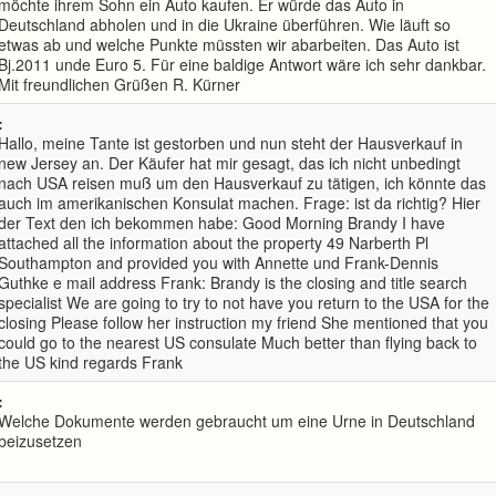
möchte ihrem Sohn ein Auto kaufen. Er würde das Auto in
Deutschland abholen und in die Ukraine überführen. Wie läuft so
etwas ab und welche Punkte müssten wir abarbeiten. Das Auto ist
Bj.2011 unde Euro 5. Für eine baldige Antwort wäre ich sehr dankbar.
Mit freundlichen Grüßen R. Kürner
:
Hallo, meine Tante ist gestorben und nun steht der Hausverkauf in
new Jersey an. Der Käufer hat mir gesagt, das ich nicht unbedingt
nach USA reisen muß um den Hausverkauf zu tätigen, ich könnte das
auch im amerikanischen Konsulat machen. Frage: ist da richtig? Hier
der Text den ich bekommen habe: Good Morning Brandy I have
attached all the information about the property 49 Narberth Pl
Southampton and provided you with Annette und Frank-Dennis
Guthke e mail address Frank: Brandy is the closing and title search
specialist We are going to try to not have you return to the USA for the
closing Please follow her instruction my friend She mentioned that you
could go to the nearest US consulate Much better than flying back to
the US kind regards Frank
:
Welche Dokumente werden gebraucht um eine Urne in Deutschland
beizusetzen