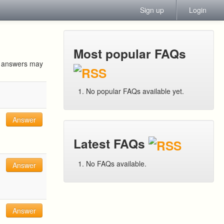
Sign up
Login
Most popular FAQs
ur answers may
No popular FAQs available yet.
Answer
Latest FAQs
No FAQs available.
Answer
Answer