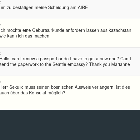
:
um zu bestätigen meine Scheidung am AIRE
:
Ich möchte eine Geburtsurkunde anfordern lassen aus kazachstan
wie kann ich das machen
:
Hallo, can I renew a passport or do I have to get a new one? Can I
send the paperwork to the Seattle embassy? Thank you Marianne
:
Herr Sekulic muss seinen bosnischen Ausweis verlängern. Ist dies
auch über das Konsulat möglich?