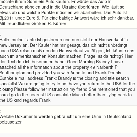
möchte ihrem Sohn ein Auto kaufen. Er würde das Auto in
Deutschland abholen und in die Ukraine überführen. Wie läuft so
etwas ab und welche Punkte müssten wir abarbeiten. Das Auto ist
Bj.2011 unde Euro 5. Für eine baldige Antwort wäre ich sehr dankbar.
Mit freundlichen Grüßen R. Kürner
:
Hallo, meine Tante ist gestorben und nun steht der Hausverkauf in
new Jersey an. Der Käufer hat mir gesagt, das ich nicht unbedingt
nach USA reisen muß um den Hausverkauf zu tätigen, ich könnte das
auch im amerikanischen Konsulat machen. Frage: ist da richtig? Hier
der Text den ich bekommen habe: Good Morning Brandy I have
attached all the information about the property 49 Narberth Pl
Southampton and provided you with Annette und Frank-Dennis
Guthke e mail address Frank: Brandy is the closing and title search
specialist We are going to try to not have you return to the USA for the
closing Please follow her instruction my friend She mentioned that you
could go to the nearest US consulate Much better than flying back to
the US kind regards Frank
:
Welche Dokumente werden gebraucht um eine Urne in Deutschland
beizusetzen