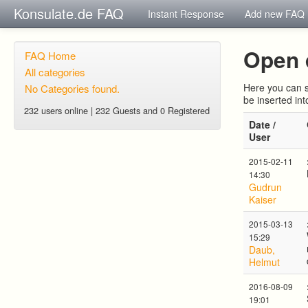
Konsulate.de FAQ
Instant Response
Add new FAQ
Open 
FAQ Home
All categories
Here you can s
No Categories found.
be inserted in
232 users online | 232 Guests and 0 Registered
Date /
User
2015-02-11
14:30
Gudrun
Kaiser
2015-03-13
15:29
Daub,
Helmut
2016-08-09
19:01