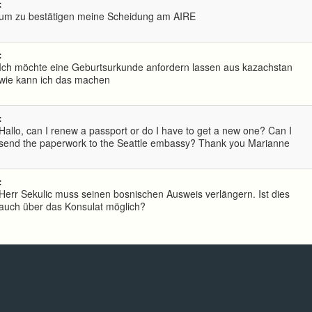
:
um zu bestätigen meine Scheidung am AIRE
:
Ich möchte eine Geburtsurkunde anfordern lassen aus kazachstan
wie kann ich das machen
:
Hallo, can I renew a passport or do I have to get a new one? Can I
send the paperwork to the Seattle embassy? Thank you Marianne
:
Herr Sekulic muss seinen bosnischen Ausweis verlängern. Ist dies
auch über das Konsulat möglich?