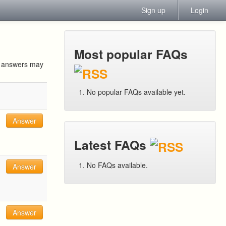
Sign up
Login
Most popular FAQs
ur answers may
No popular FAQs available yet.
Answer
Latest FAQs
No FAQs available.
Answer
Answer