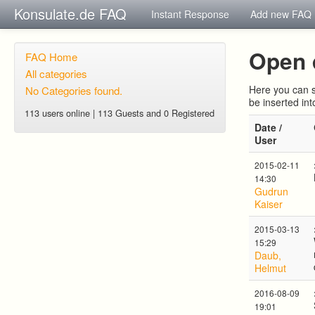
Konsulate.de FAQ
Instant Response
Add new FAQ
Open 
FAQ Home
All categories
Here you can s
No Categories found.
be inserted in
113 users online | 113 Guests and 0 Registered
Date /
User
2015-02-11
14:30
Gudrun
Kaiser
2015-03-13
15:29
Daub,
Helmut
2016-08-09
19:01