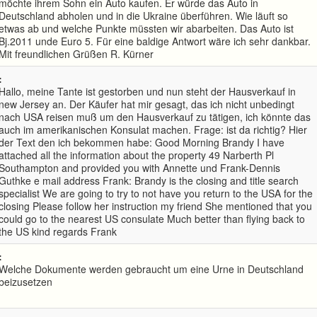
möchte ihrem Sohn ein Auto kaufen. Er würde das Auto in
Deutschland abholen und in die Ukraine überführen. Wie läuft so
etwas ab und welche Punkte müssten wir abarbeiten. Das Auto ist
Bj.2011 unde Euro 5. Für eine baldige Antwort wäre ich sehr dankbar.
Mit freundlichen Grüßen R. Kürner
:
Hallo, meine Tante ist gestorben und nun steht der Hausverkauf in
new Jersey an. Der Käufer hat mir gesagt, das ich nicht unbedingt
nach USA reisen muß um den Hausverkauf zu tätigen, ich könnte das
auch im amerikanischen Konsulat machen. Frage: ist da richtig? Hier
der Text den ich bekommen habe: Good Morning Brandy I have
attached all the information about the property 49 Narberth Pl
Southampton and provided you with Annette und Frank-Dennis
Guthke e mail address Frank: Brandy is the closing and title search
specialist We are going to try to not have you return to the USA for the
closing Please follow her instruction my friend She mentioned that you
could go to the nearest US consulate Much better than flying back to
the US kind regards Frank
:
Welche Dokumente werden gebraucht um eine Urne in Deutschland
beizusetzen